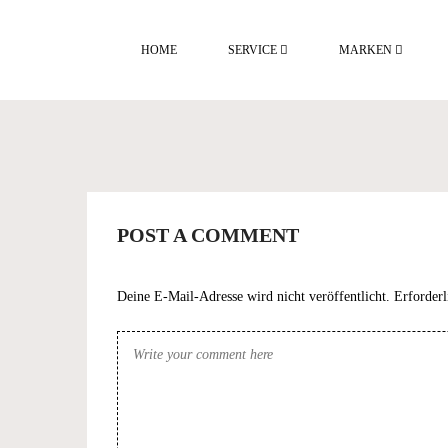
HOME
SERVICE
MARKEN
BERATUNG & VERKAUF
SERVICE & REPARATUR
SKISERVICE
LEASING- &
FAHRRÄDER
ZUBEHÖR
AKTUELLE ANGEBO
VERSICHERUNGSPARTNER
POST A COMMENT
Deine E-Mail-Adresse wird nicht veröffentlicht.
Erforderl