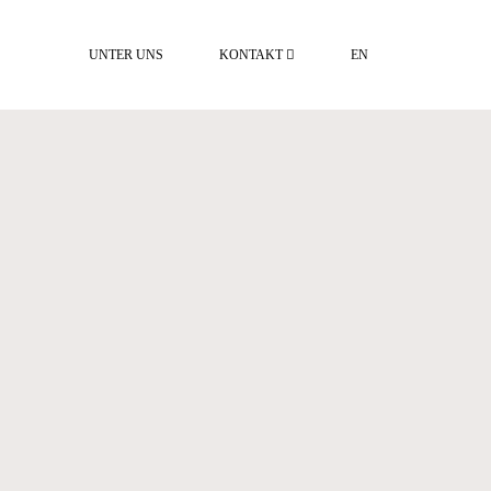
UNTER UNS
KONTAKT
EN
LAGE & ÖFFNUNGSZEITEN
IMPRESSUM
DATENSCHUTZERKLÄRUNG