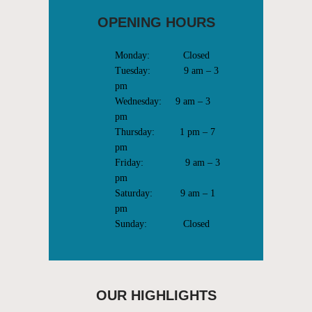
OPENING HOURS
Monday: Closed
Tuesday: 9 am – 3
pm
Wednesday: 9 am – 3
pm
Thursday: 1 pm – 7
pm
Friday: 9 am – 3
pm
Saturday: 9 am – 1
pm
Sunday: Closed
OUR HIGHLIGHTS