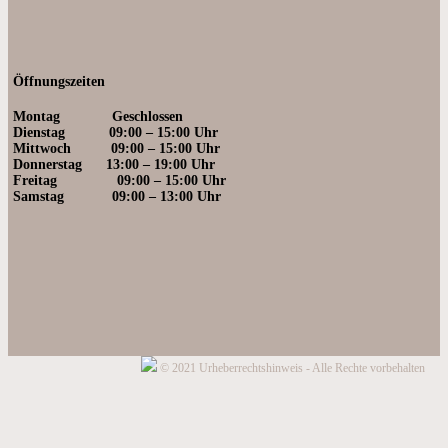
Öffnungszeiten
Montag Geschlossen
Dienstag 09:00 – 15:00 Uhr
Mittwoch 09:0
0 – 15:00 Uhr
Donnerstag 13:00 – 19
:00 Uhr
Freitag 09:00 – 15:00 Uhr
Samstag 09:00
– 13:00 Uhr
© 2021 Urheberrechtshinweis - Alle Rechte vorbehalten