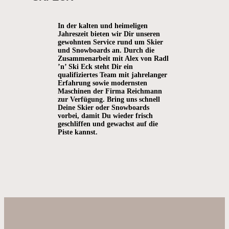
In der kalten und heimeligen
Jahreszeit bieten wir Dir unseren
gewohnten Service rund um Skier
und Snowboards an. Durch die
Zusammenarbeit mit Alex von Radl
’n’ Ski Eck steht Dir ein
qualifiziertes Team mit jahrelanger
Erfahrung sowie modernsten
Maschinen der Firma Reichmann
zur Verfügung. Bring uns schnell
Deine Skier oder Snowboards
vorbei, damit Du wieder frisch
geschliffen und gewachst auf die
Piste kannst.