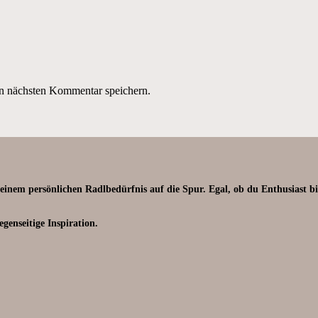
n nächsten Kommentar speichern.
m persönlichen Radlbedürfnis auf die Spur. Egal, ob du Enthusiast bist .
enseitige Inspiration.