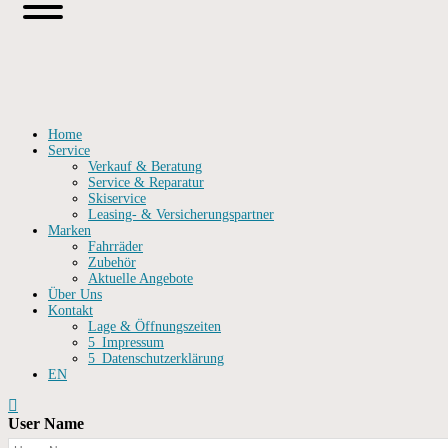
Home
Service
Verkauf & Beratung
Service & Reparatur
Skiservice
Leasing- & Versicherungspartner
Marken
Fahrräder
Zubehör
Aktuelle Angebote
Über Uns
Kontakt
Lage & Öffnungszeiten
5_Impressum
5_Datenschutzerklärung
EN
User Name