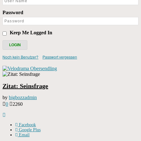
Password
Keep Me Logged In
Noch kein Benutzer?
Passwort vergessen
Zitat: Seinsfrage
by
bigbozzadmin
0
2260
„Radfahren oder Nichtradfahren? Was für eine …
Facebook
Google Plus
Email