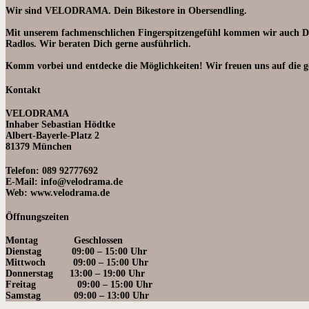
Wir sind VELODRAMA. Dein Bikestore in Obersendling.
Mit unserem fachmenschlichen Fingerspitzengefühl kommen wir auch Deine
Radlos. Wir beraten Dich gerne ausführlich.
Komm vorbei und entdecke die Möglichkeiten! Wir freuen uns auf die geg
Kontakt
VELODRAMA
Inhaber Sebastian Hödtke
Albert-Bayerle-Platz 2
81379 München
Telefon: 089 92777692
E-Mail: info@velodrama.de
Web: www.velodrama.de
Öffnungszeiten
Montag Geschlossen
Dienstag 09:00 – 15:00 Uhr
Mittwoch 09:0
0 – 15:00 Uhr
Donnerstag 13:00 – 19
:00 Uhr
Freitag 09:00 – 15:00 Uhr
Samstag 09:00
– 13:00 Uhr